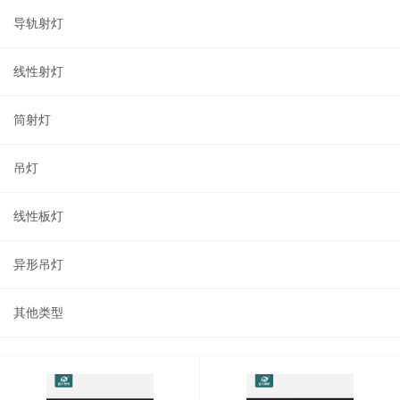
导轨射灯
线性射灯
筒射灯
吊灯
线性板灯
异形吊灯
其他类型