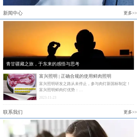
新闻中心
更多>>
青甘疆藏之旅，于东来的感悟与思考
富兴照明 | 正确合规的使用鲜肉照明
富兴照明研发之路从未停止，参与肉灯新国标制定！
富兴照明鲜肉灯优势：
采用先进的国际荧光粉技术；
2023-11-23
高于行业Ra显示指数；
饱满的还原鲜肉色感！
联系我们
更多>>
助力所有新老客户更替灯具，欢迎大家咨询！