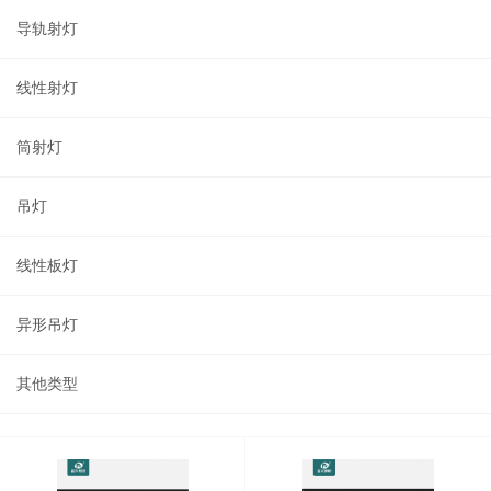
导轨射灯
线性射灯
筒射灯
吊灯
线性板灯
异形吊灯
其他类型