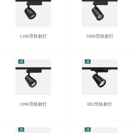
1106导轨射灯
1088导轨射灯
1096导轨射灯
082导轨射灯