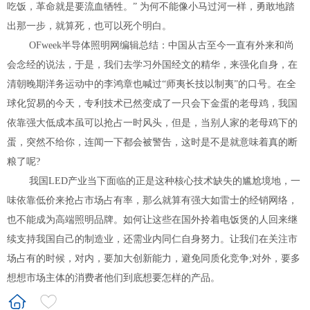
吃饭，革命就是要流血牺牲。” 为何不能像小马过河一样，勇敢地踏
出那一步，就算死，也可以死个明白。
OFweek半导体照明网编辑总结：中国从古至今一直有外来和尚
会念经的说法，于是，我们去学习外国经文的精华，来强化自身，在
清朝晚期洋务运动中的李鸿章也喊过“师夷长技以制夷”的口号。在全
球化贸易的今天，专利技术已然变成了一只会下金蛋的老母鸡，我国
依靠强大低成本虽可以抢占一时风头，但是，当别人家的老母鸡下的
蛋，突然不给你，连闻一下都会被警告，这时是不是就意味着真的断
粮了呢?
我国LED产业当下面临的正是这种核心技术缺失的尴尬境地，一
味依靠低价来抢占市场占有率，那么就算有强大如雷士的经销网络，
也不能成为高端照明品牌。如何让这些在国外拎着电饭煲的人回来继
续支持我国自己的制造业，还需业内同仁自身努力。让我们在关注市
场占有的时候，对内，要加大创新能力，避免同质化竞争;对外，要多
想想市场主体的消费者他们到底想要怎样的产品。