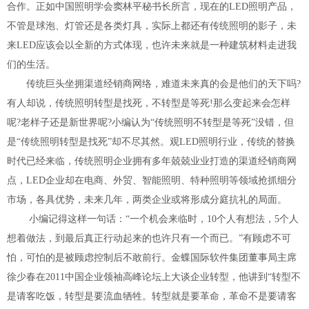
合作。正如中国照明学会窦林平秘书长所言，现在的LED照明产品，
不管是球泡、灯管还是各类灯具，实际上都还有传统照明的影子，未
来LED应该会以全新的方式体现，也许未来就是一种建筑材料走进我
们的生活。
传统巨头坐拥渠道经销商网络，难道未来真的会是他们的天下吗?
有人却说，传统照明转型是找死，不转型是等死!那么变起来会怎样
呢?老样子还是新世界呢?小编认为“传统照明不转型是等死”没错，但
是“传统照明转型是找死”却不尽其然。观LED照明行业，传统的替换
时代已经来临，传统照明企业拥有多年兢兢业业打造的渠道经销商网
点，LED企业却在电商、外贸、智能照明、特种照明等领域抢抓细分
市场，各具优势，未来几年，两类企业或将形成分庭抗礼的局面。
小编记得这样一句话：“一个机会来临时，10个人有想法，5个人
想着做法，到最后真正行动起来的也许只有一个而已。”有顾虑不可
怕，可怕的是被顾虑控制后不敢前行。金蝶国际软件集团董事局主席
徐少春在2011中国企业领袖高峰论坛上大谈企业转型，他讲到“转型不
是请客吃饭，转型是要流血牺牲。转型就是要革命，革命不是要请客