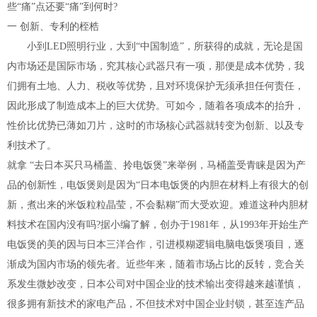
些“痛”点还要“痛”到何时?
一 创新、专利的桎梏
小到LED照明行业，大到“中国制造”，所获得的成就，无论是国
内市场还是国际市场，究其核心武器只有一项，那便是成本优势，我
们拥有土地、人力、税收等优势，且对环境保护无须承担任何责任，
因此形成了制造成本上的巨大优势。可如今，随着各项成本的抬升，
性价比优势已薄如刀片，这时的市场核心武器就转变为创新、以及专
利技术了。
就拿 “去日本买只马桶盖、拎电饭煲”来举例，马桶盖受青睐是因为产
品的创新性，电饭煲则是因为“日本电饭煲的内胆在材料上有很大的创
新，煮出来的米饭粒粒晶莹，不会黏糊”而大受欢迎。难道这种内胆材
料技术在国内没有吗?据小编了解，创办于1981年，从1993年开始生产
电饭煲的美的因与日本三洋合作，引进模糊逻辑电脑电饭煲项目，逐
渐成为国内市场的领先者。近些年来，随着市场占比的反转，竞合关
系发生微妙改变，日本公司对中国企业的技术输出变得越来越谨慎，
很多拥有新技术的家电产品，不但技术对中国企业封锁，甚至连产品