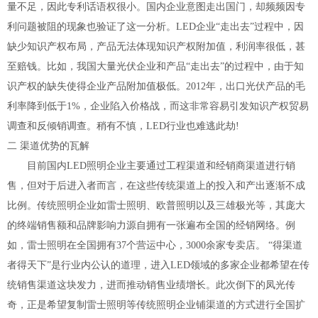
量不足，因此专利话语权很小。国内企业意图走出国门，却频频因专
利问题被阻的现象也验证了这一分析。LED企业“走出去”过程中，因
缺少知识产权布局，产品无法体现知识产权附加值，利润率很低，甚
至赔钱。比如，我国大量光伏企业和产品“走出去”的过程中，由于知
识产权的缺失使得企业产品附加值极低。2012年，出口光伏产品的毛
利率降到低于1%，企业陷入价格战，而这非常容易引发知识产权贸易
调查和反倾销调查。稍有不慎，LED行业也难逃此劫!
二 渠道优势的瓦解
目前国内LED照明企业主要通过工程渠道和经销商渠道进行销
售，但对于后进入者而言，在这些传统渠道上的投入和产出逐渐不成
比例。传统照明企业如雷士照明、欧普照明以及三雄极光等，其庞大
的终端销售额和品牌影响力源自拥有一张遍布全国的经销网络。例
如，雷士照明在全国拥有37个营运中心，3000余家专卖店。 “得渠道
者得天下”是行业内公认的道理，进入LED领域的多家企业都希望在传
统销售渠道这块发力，进而推动销售业绩增长。此次倒下的凤光传
奇，正是希望复制雷士照明等传统照明企业铺渠道的方式进行全国扩