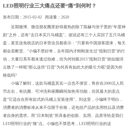
LED照明行业三大痛点还要“痛”到何时？
发布日期：
2015-02-02
阅读量：
2620
近期微博、微信朋友圈里炒得最热的除了陈赫与张子萱的“年度神
剧”之外，还有“去日本买只马桶盖”。据说还有三个人买回了五只马桶
盖，甚至连免税店的日本营业员都表示：“只要有中国游客团来，每天
都会卖断货。”小编不禁好奇，去年国内才刚刚发生过“抵制日货”的行
动，大量日系车都未逃过劫难，但为何转眼2015“抵制日货”就似烟消
云散了一样呢?那么这些“日货”为何具有如此大的吸引力呢?是因为价
格低吗?
小编了解到，这款马桶盖其实一点也不便宜，售价在2000元人民
币左右，有抗菌、可冲洗和座圈瞬间加热等功能，但其最大的卖点
是“它适合在所有款式的马桶上安装使用”。到这里，小编终于明白，
消费者的消费标准从来不仅限于价格，还包括产品的实用性以及消费
者自身的需求。而“日本制造”所具备的创新、实用、品质等恰是我们
LED照明行业的“痛”点。小编也不禁思考，LED照明行业的这