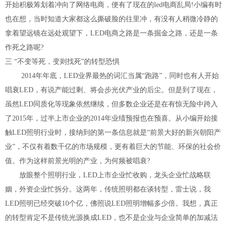
开始积极筹划着冲向了网络电商，便有了现在的led电商乱局!小编有时
也在想，当时知道大家都这么撕破脸的往里冲，有没有人稍微冷静的
拿着望远镜在远处观望下，LED电商之路是一条掘金之路，还是一条
作死之路呢?
三 “不变等死，变则找死”的转型恐惧
2014年年底，LED业界最热的词汇当属“跑路”，同时也有人开始
唱衰LED，有说产能过剩、将会步光伏产业的后尘。但是到了现在，
虽然LED同质化等现象依然继续，但多数企业还是在有惊无险中跨入
了2015年，过半上市企业的2014年业绩预报也在预喜。从小编开始接
触LED照明行业时，接纳到的第一条信息就是“前景大好的新兴朝阳产
业”，不仅有着数千亿的市场规模，更有着巨大的节能、环保的社会价
值。作为这样前景光明的产业，为何频被唱衰?
放眼整个照明行业，LED上市企业忙收购，龙头企业忙战略联
姻，外资企业忙拆分。这两年，传统照明都在谈转型，雷士说，我
LED照明已经突破10个亿，佛照说LED照明增幅多少倍。我想，真正
的转型肯定不是传统光源换成LED，也不是企业与企业简单的加减法