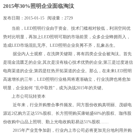
2015年30%照明企业面临淘汰
发布日期：
2015-01-15
阅读量：
2729
当前，LED照明行业由于资金、技术门槛相对较低，利润空间优
势对比明显，再加上LED照明可期的市场前景，众多企业蜂拥而入，
造成LED市场混乱无序。LED照明企业良莠不齐，乱象丛生。
据业内人士观察，在洗牌关键期，将有四类企业会被淘汰。首先
是现金流匮乏的企业;其次是没有核心技术优势的企业;第三是过度迷信
电商渠道的企业;第四是狂热开拓渠道的企业。那么，在未来LED照明
高速增长的三年，LED照明行业格局将逐渐确立，行业洗牌也将愈加
明显，企业如何 “乱中取胜”，成为决战2015年的关键。
上市公司玩转资本
近年来，行业并购整合事件频发。同方股份收购真明丽、茂硕电
源近2亿购方正达55%股权、长方照明购买康铭盛60%的股权、珈伟股
份收购中山品上照明、勤上光电收购彩易达51%股权……
2015年产业竞争加剧，行业内上市公司必将更加充分地利用并购