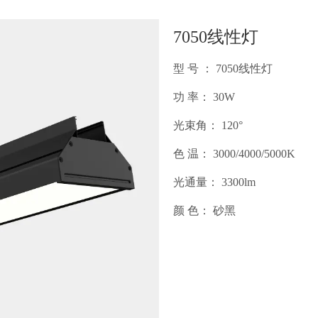
7050线性灯
型 号 ：
7050线性灯
功 率：
30W
光束角：
120°
色 温：
3000/4000/5000K
光通量：
3300lm
颜 色：
砂黑