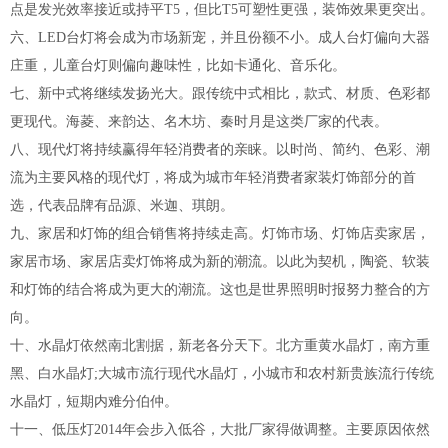
点是发光效率接近或持平T5，但比T5可塑性更强，装饰效果更突出。
六、LED台灯将会成为市场新宠，并且份额不小。成人台灯偏向大器
庄重，儿童台灯则偏向趣味性，比如卡通化、音乐化。
七、新中式将继续发扬光大。跟传统中式相比，款式、材质、色彩都
更现代。海菱、来韵达、名木坊、秦时月是这类厂家的代表。
八、现代灯将持续赢得年轻消费者的亲睐。以时尚、简约、色彩、潮
流为主要风格的现代灯，将成为城市年轻消费者家装灯饰部分的首
选，代表品牌有品源、米迦、琪朗。
九、家居和灯饰的组合销售将持续走高。灯饰市场、灯饰店卖家居，
家居市场、家居店卖灯饰将成为新的潮流。以此为契机，陶瓷、软装
和灯饰的结合将成为更大的潮流。这也是世界照明时报努力整合的方
向。
十、水晶灯依然南北割据，新老各分天下。北方重黄水晶灯，南方重
黑、白水晶灯;大城市流行现代水晶灯，小城市和农村新贵族流行传统
水晶灯，短期内难分伯仲。
十一、低压灯2014年会步入低谷，大批厂家得做调整。主要原因依然