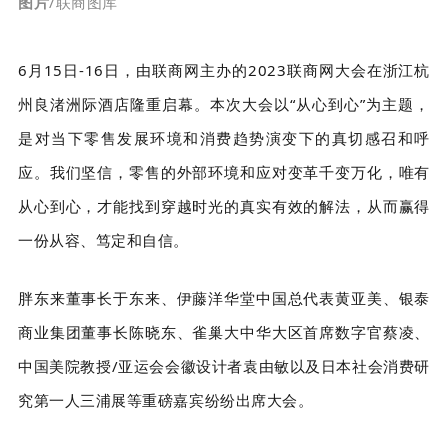
图片
/联商图库
6月15日-16日，由联商网主办的2023联商网大会在浙江杭
州良渚洲际酒店隆重启幕。本次大会以“从心到心”为主题，
是对当下零售发展环境和消费趋势演变下的真切感召和呼
应。我们坚信，零售的外部环境和应对变革千变万化，唯有
从心到心，才能找到穿越时光的真实有效的解法，从而赢得
一份从容、笃定和自信。
胖东来董事长于东来、伊藤洋华堂中国总代表黄亚美、银泰
商业集团董事长陈晓东、雀巢大中华大区首席数字官蔡凌、
中国美院教授/亚运会会徽设计者袁由敏以及日本社会消费研
究第一人三浦展等重磅嘉宾纷纷出席大会。