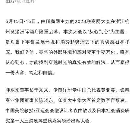
图片
/联商图库
6月15日-16日，由联商网主办的2023联商网大会在浙江杭
州良渚洲际酒店隆重启幕。本次大会以“从心到心”为主题，
是对当下零售发展环境和消费趋势演变下的真切感召和呼
应。我们坚信，零售的外部环境和应对变革千变万化，唯有
从心到心，才能找到穿越时光的真实有效的解法，从而赢得
一份从容、笃定和自信。
胖东来董事长于东来、伊藤洋华堂中国总代表黄亚美、银泰
商业集团董事长陈晓东、雀巢大中华大区首席数字官蔡凌、
中国美院教授/亚运会会徽设计者袁由敏以及日本社会消费研
究第一人三浦展等重磅嘉宾纷纷出席大会。